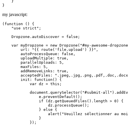
    }

my javascript:
(
function
 () {

"use strict"
;
    Dropzone.autoDiscover = false
;
    var myDropzone = new Dropzone(
"#my-awesome-dropzone
        url: 
"{{ route('file.upload') }}"
,

        autoProcessQueue: false,

        uploadMultiple: true,

        parallelUploads: 
5
,

        maxFiles: 
5
,

        addRemoveLinks: true,

        acceptedFiles: 
".jpeg,.jpg,.png,.pdf,.doc,.docx
        init: function() {

            var dz = this
;
            document.querySelector(
"#submit-all"
).addEv
                e.preventDefault()
;
                if (
dz.getQueuedFiles
().length > 
0
) {

                    dz.processQueue()
;
                } else {

                    alert(
"Veuillez sélectionner au moi
                }

            })
;