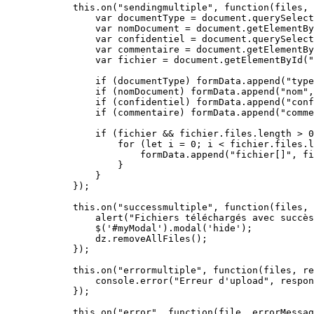
            this.on(
"sendingmultiple"
, function(
files
, 
                var documentType = document.querySelect
                var nomDocument = document.getElementBy
                var confidentiel = document.querySelect
                var commentaire = document.getElementBy
                var fichier = document.getElementById(
"
                if (
documentType
) formData.append(
"type
                if (
nomDocument
) formData.append(
"nom"
,
                if (
confidentiel
) formData.append(
"conf
                if (
commentaire
) formData.append(
"comme
                if (
fichier
 && fichier.files.length > 
0
                    for (
let
 i = 
0
; i < fichier.files.l
                        formData.append(
"fichier[]"
, fi
                    }

                }

            })
;
            this.on(
"successmultiple"
, function(
files
, 
                alert(
"Fichiers téléchargés avec succès
                $('#myModal').modal(
'hide
')
;
                dz.removeAllFiles()
;
            })
;
            this.on(
"errormultiple"
, function(
files
, re
                console.error(
"Erreur d'upload"
, respon
            })
;
            this.on(
"error"
, function(
file
, errorMessag