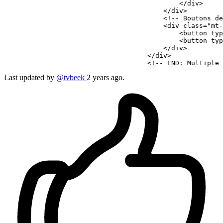
</
div
>
</
div
>
<!-- Boutons d
<
div
class
=
"mt-
<
button
typ
<
button
typ
</
div
>
</
div
>
<!-- END: Multiple 
Last updated by
@tvbeek
2 years ago.