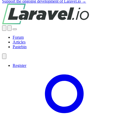
Support the ongoing development of Laravel.io →
Forum
Articles
Pastebin
Register