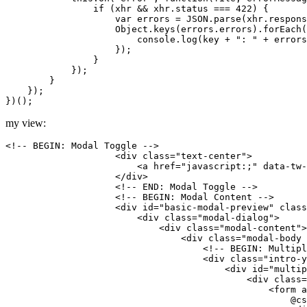
                if (
xhr
 && xhr.status === 
422
) {

                    var errors = JSON.parse(
xhr.respons
                    Object.keys(
errors.errors
).forEach(
                        console.log(
key
 + 
": "
 + errors
                    })
;
                }

            })
;
        }

    })
;
})()
;
my view:
<!-- BEGIN: Modal Toggle -->
<
div
class
=
"text-center"
>
<
a
href
=
"javascript:;"
data-tw-
</
div
>
<!-- END: Modal Toggle -->
<!-- BEGIN: Modal Content -->
<
div
id
=
"basic-modal-preview"
class
<
div
class
=
"modal-dialog"
>
<
div
class
=
"modal-content"
>
<
div
class
=
"modal-body 
<!-- BEGIN: Multipl
<
div
class
=
"intro-y
<
div
id
=
"multip
<
div
class
=
<
form
a
                                                    @cs