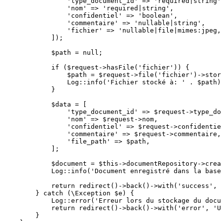
'type_document_id'
 => 
'required|string'
'nom'
 => 
'required|string'
,

'confidentiel'
 => 
'boolean'
,

'commentaire'
 => 
'nullable|string'
,

'fichier'
 => 
'nullable|file|mimes:jpeg,
            ]);

$path
 = 
null
;

if
 (
$request
->
hasFile
(
'fichier'
)) {

$path
 = 
$request
->
file
(
'fichier'
)->
stor
Log
::
info
(
'Fichier stocké à: '
 . 
$path
)
            }

$data
 = [

'type_document_id'
 => 
$request
->type_do
'nom'
 => 
$request
->nom,

'confidentiel'
 => 
$request
->confidentie
'commentaire'
 => 
$request
->commentaire,

'file_path'
 => 
$path
,

            ];

$document
 = 
$this
->documentRepository->
crea
Log
::
info
(
'Document enregistré dans la base
return
redirect
()->
back
()->
with
(
'success'
, 
        } 
catch
 (\
Exception
$e
) {

Log
::
error
(
'Erreur lors du stockage du docu
return
redirect
()->
back
()->
with
(
'error'
, 
'U
        }
