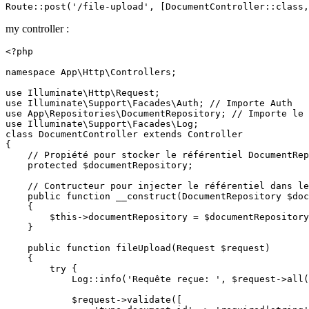
Route::post
(
'/file-upload'
, [DocumentController::
class
,
my controller :
<?php
namespace
App
\
Http
\
Controllers
;

use
Illuminate
\
Http
\
Request
use
Illuminate
\
Support
\
Facades
\
Auth
; 
// Importe Auth
use
App
\
Repositories
\
DocumentRepository
; 
// Importe le 
use
Illuminate
\
Support
\
Facades
\
Log
class
DocumentController
extends
Controller
{

// Propiété pour stocker le référentiel DocumentRep
protected
$documentRepository
;

// Contructeur pour injecter le référentiel dans le
public
function
__construct
(
DocumentRepository 
$doc
{

$this
->documentRepository = 
$documentRepository
    }

public
function
fileUpload
(
Request 
$request
)

{

try
 {

Log
::
info
(
'Requête reçue: '
, 
$request
->
all
(
$request
->
validate
([
