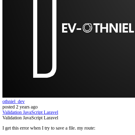
othniel_dev
posted
2 years ago
Validation
JavaScript
Laravel
Validation
JavaScript
Laravel
I get this error when I try to save a file. my route: