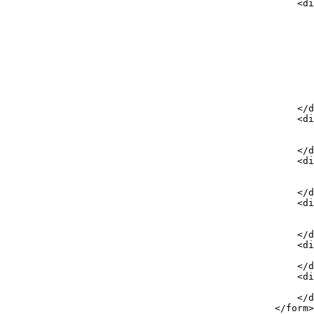
<
di
                                                       
                                                       
</
d
<
di
</
d
<
di
</
d
<
di
</
d
<
di
</
d
<
di
</
d
</
form
>