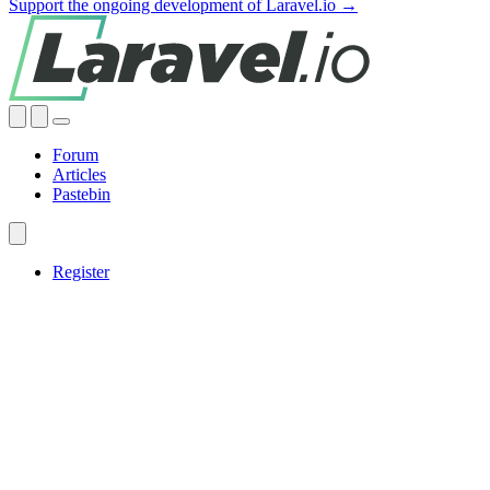
Support the ongoing development of Laravel.io →
Forum
Articles
Pastebin
Register