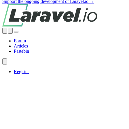
Support the ongoing development of Laravel.io →
Forum
Articles
Pastebin
Register